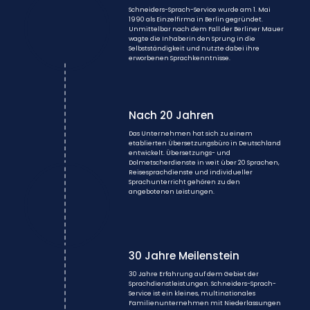
Schneiders-Sprach-Service wurde am 1. Mai
1990 als Einzelfirma in Berlin gegründet.
Unmittelbar nach dem Fall der Berliner Mauer
wagte die Inhaberin den Sprung in die
Selbstständigkeit und nutzte dabei ihre
erworbenen Sprachkenntnisse.
Nach 20 Jahren
Das Unternehmen hat sich zu einem
etablierten Übersetzungsbüro in Deutschland
entwickelt. Übersetzungs- und
Dolmetscherdienste in weit über 20 Sprachen,
Reisesprachdienste und individueller
Sprachunterricht gehören zu den
angebotenen Leistungen.
30 Jahre Meilenstein
30 Jahre Erfahrung auf dem Gebiet der
Sprachdienstleistungen. Schneiders-Sprach-
Service ist ein kleines, multinationales
Familienunternehmen mit Niederlassungen