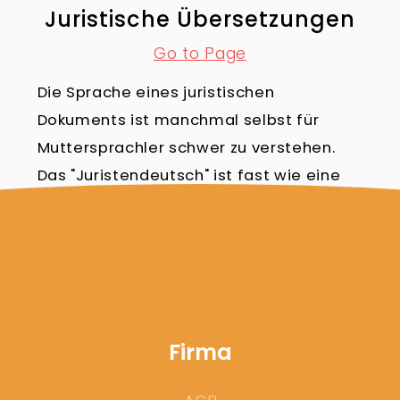
Juristische Übersetzungen
Go to Page
Die Sprache eines juristischen
Dokuments ist manchmal selbst für
Muttersprachler schwer zu verstehen.
Das "Juristendeutsch" ist fast wie eine
eigene Sprache. Da die Entschlüsselung
des Textes eine juristisch ausgebildete
Person erfordert, muss der Übersetzer
auch über fundierte Kenntnisse der
Terminologie und Konzepte verfügen.
Firma
Übersetzungen im
Gesundheitswesen