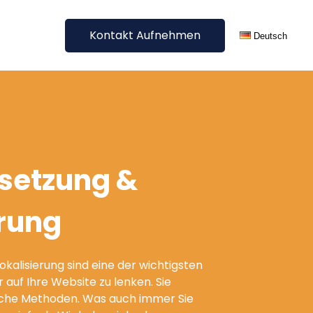
Kontakt Aufnehmen
Deutsch
Jetzt unverbindliches Angebot erhalten
English
Digitale
Alle Sprachen
Übersetzungen
setzung &
Blog Übersetzung
E-Commerce Übersetzung
erung
SEO Übersetzung &
Lokalisierung
Website Übersetzung
kalisierung sind eine der wichtigsten
Sonstige digitale
auf Ihre Website zu lenken. Sie
Übersetzungen
iche Methoden. Was auch immer Sie