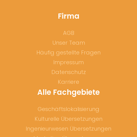
Firma
AGB
Unser Team
Häufig gestellte Fragen
Impressum
Datenschutz
Karriere
Qualitätsgarantie
Alle Fachgebiete
Auch nach Fertigstellung der Übersetzung stehen
Geschäftslokalisierung
wir Ihnen 14 Tage lang für Fragen oder
Rückmeldungen zur Verfügung, wobei wir alle
Kulturelle Übersetzungen
notwendigen Änderungen vornehmen oder auf Ihre
Ingenieurwesen Übersetzungen
Bedenken eingehen werden.