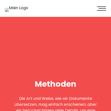
100% Weiterempfehlung -
Überzeugen Sie sich selbst!
Jetzt unverbindliches Angebot erhalten
Methoden
Die Art und Weise, wie wir Dokumente
übersetzen, mag einfach erscheinen, aber
wir berücksichtigen viele Details, um eine