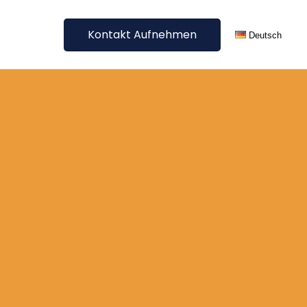
Kontakt Aufnehmen
Deutsch
Jetzt unverbindliches Angebot erhalten
English
Digitale
Alle Sprachen
Übersetzungen
Blog Übersetzung
E-Commerce Übersetzung
SEO Übersetzung &
Lokalisierung
Website Übersetzung
Sonstige digitale
Übersetzungen