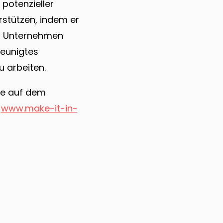
potenzieller
rstützen, indem er
n Unternehmen
leunigtes
 arbeiten.
ie auf dem
:
www.make-it-in-