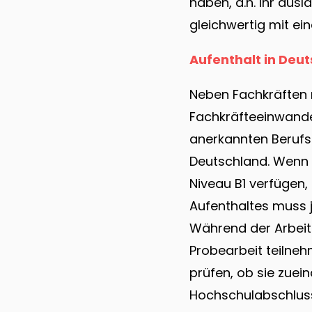
haben, d.h. Ihr au
gleichwertig mit ei
Aufenthalt in Deu
Neben Fachkräften 
Fachkräfteeinwander
anerkannten Berufsa
Deutschland. Wenn 
Niveau B1 verfügen,
Aufenthaltes muss j
Während der Arbeit
Probearbeit teilneh
prüfen, ob sie zuei
Hochschulabschlus