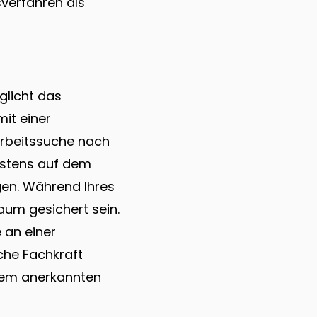
verfahren als
licht das
it einer
 Arbeitssuche nach
estens auf dem
gen. Während Ihres
aum gesichert sein.
 an einer
che Fachkraft
inem anerkannten