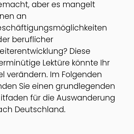
Alle Leistungen
emacht, aber es mangelt
hnen an
eschäftigungsmöglichkeiten
er beruflicher
eiterentwicklung? Diese
erminütige Lektüre könnte Ihr
iel verändern. Im Folgenden
inden Sie einen grundlegenden
eitfaden für die Auswanderung
ach Deutschland.