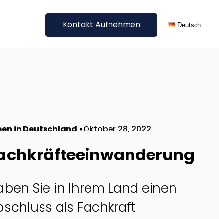
Kontakt Aufnehmen
Deutsch
Jetzt unverbindliches Angebot erhalten
English
Digitale
Alle Sprachen
Übersetzungen
Blog Übersetzung
ben in Deutschland
Oktober 28, 2022
E-Commerce Übersetzung
achkräfteeinwanderung
SEO Übersetzung &
Lokalisierung
Website Übersetzung
aben Sie in Ihrem Land einen
Sonstige digitale
Übersetzungen
bschluss als Fachkraft