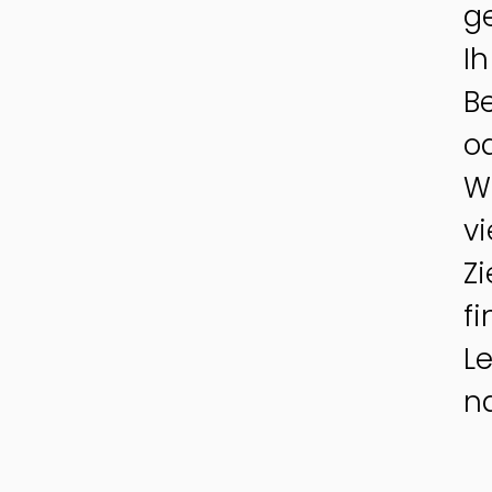
zungen
Alle Spezialisierungen
g
I
B
od
W
vi
Z
f
L
n