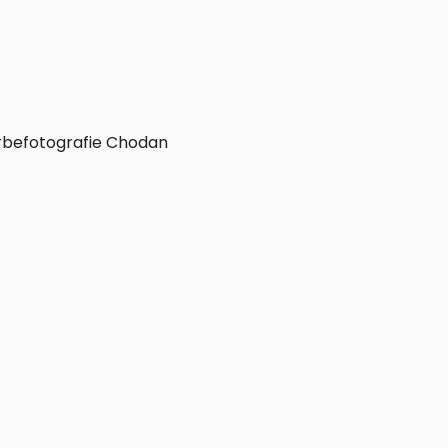
zungen
Alle Spezialisierungen
befotografie Chodan