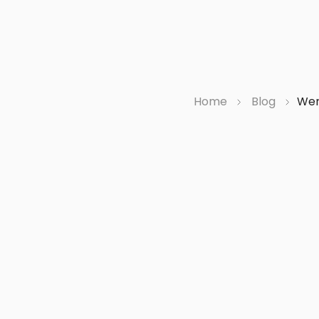
Alle Fachgebiete
Überset
Home
Blog
Wer