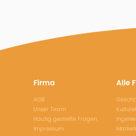
Firma
Alle 
AGB
Geschäf
Unser Team
Kulture
Häufig gestellte Fragen
Ingeni
Impressum
Market