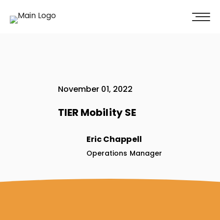
100% Weiterempfehlung -
Überzeugen Sie sich selbst!
Jetzt unverbindliches Angebot erhalten
November 01, 2022
TIER Mobility SE
Eric Chappell
Operations Manager