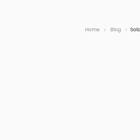
Alle Fachgebiete
Überset
Home
Blog
Sol