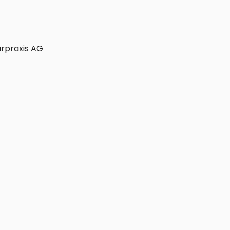
zungen
Alle Spezialisierungen
arpraxis AG